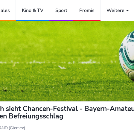
iales
Kino & TV
Sport
Promis
Weitere
h sieht Chancen-Festival - Bayern-Amate
en Befreiungsschlag
AND (Glomex)