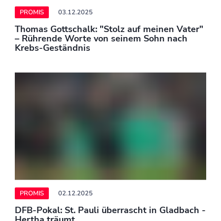
Green
PROMIS
02.12.2025
Gotham Awards: Guillermo del Toro verurteilt
KI-Einsatz beim Film
PROMIS
02.12.2025
Neuer Harry Potter: So reagierte Dominic
McLaughlin auf Brief von Daniel Radcliffe