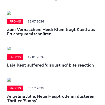
PROMIS
15.07.2026
Zum Vernaschen: Heidi Klum trägt Kleid aus
Fruchtgummischnüren
PROMIS
17.01.2026
Lala Kent suffered 'disgusting' bite reaction
PROMIS
03.12.2025
Angelina Jolie: Neue Hauptrolle im düsteren
Thriller 'Sunny'