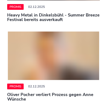
PROMIS
02.12.2025
Nikola Glumac: Erstes Video nach
wochenlanger Funkstille – "Ich bin wieder
da"