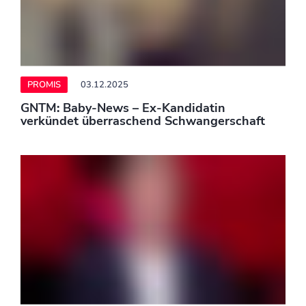
PROMIS
03.12.2025
Thomas Gottschalk: "Stolz auf meinen Vater"
– Rührende Worte von seinem Sohn nach
Krebs-Geständnis
PROMIS
02.12.2025
DFB-Pokal: St. Pauli überrascht in Gladbach -
Hertha träumt
PROMIS
02.12.2025
Sienna Miller bekommt zweites Kind mit Oli