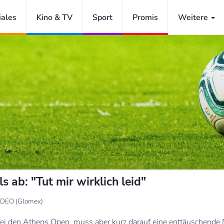
iales
Kino & TV
Sport
Promis
Weitere
s ab: "Tut mir wirklich leid"
IDEO (Glomex)
bei den Athens Open, muss aber kurz darauf eine enttäuschende 