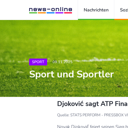
Nachrichten
Soz
SPORT
09.11.2025
Sport und Sportler
Djoković sagt ATP Final
Quelle: STATS PERFORM - PRESSBOX V
Novak Djoković feiert seinen Sieg 