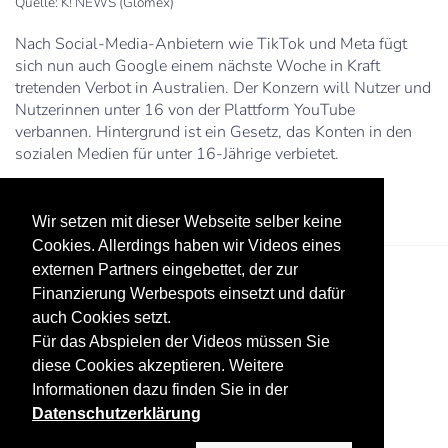
Quelle: K! NEWS (Glomex)
Nach Social-Media-Anbietern wie TikTok und Meta fügt
sich nun auch Google einem nächste Woche in Kraft
tretenden Verbot in Australien. Der Konzern will Nutzer und
Nutzerinnen unter 16 von der Plattform YouTube
verbannen. Hintergrund ist ein Gesetz, das Konten in den
sozialen Medien für unter 16-Jährige verbietet.
Wir setzen mit dieser Webseite selber keine
Cookies. Allerdings haben wir Videos eines
externen Partners eingebettet, der zur
Finanzierung Werbespots einsetzt und dafür
auch Cookies setzt.
Für das Abspielen der Videos müssen Sie
diese Cookies akzeptieren. Weitere
Informationen dazu finden Sie in der
Datenschutz
Werbung
Impressum
Datenschutzerklärung
Copyright ©
2026 KV-GmbH