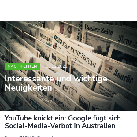
NACHRICHTEN
03.12.2025
Interessante und wichtige
Neuigkeiten
YouTube knickt ein: Google fügt sich
Social-Media-Verbot in Australien