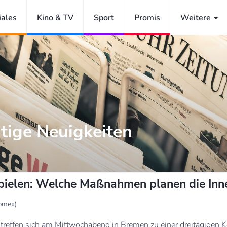
iales
Kino & TV
Sport
Promis
Weitere
tige Neuigkeiten
spielen: Welche Maßnahmen planen die Inn
omex)
 treffen sich am Mittwochabend in Bremen zu einer dreitägigen K