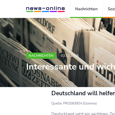
Nachrichten
Soz
NACHRICHTEN
03.12.2025
Interessante und wich
Deutschland will helfen
Quelle: PROSIEBEN (Glomex)
Deutschland setzt ein wichtiges Z