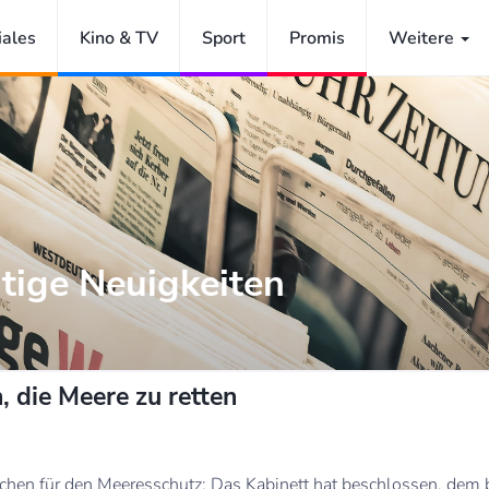
iales
Kino & TV
Sport
Promis
Weitere
tige Neuigkeiten
, die Meere zu retten
eichen für den Meeresschutz: Das Kabinett hat beschlossen, de