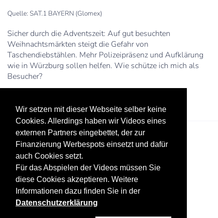
Quelle: SAT.1 BAYERN (Glomex)
Sicher durch die Adventszeit: Auf gut besuchten
Weihnachtsmärkten steigt die Gefahr von
Taschendiebstählen. Mehr Polizeipräsenz und Aufklärung
wie in Würzburg sollen helfen. Wie schütze ich mich als
Besucher?
Wir setzen mit dieser Webseite selber keine
Cookies. Allerdings haben wir Videos eines
externen Partners eingebettet, der zur
Finanzierung Werbespots einsetzt und dafür
auch Cookies setzt.
Für das Abspielen der Videos müssen Sie
diese Cookies akzeptieren. Weitere
Informationen dazu finden Sie in der
Datenschutz
Werbung
Impressum
Datenschutzerklärung
Copyright ©
2026 KV-GmbH