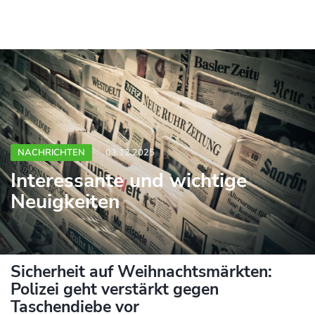
NACHRICHTEN
03.12.2025
Interessante und wichtige
Neuigkeiten
Sicherheit auf Weihnachtsmärkten:
Polizei geht verstärkt gegen
Taschendiebe vor