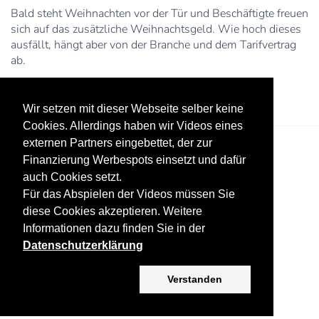
Bald steht Weihnachten vor der Tür und Beschäftigte freuen
sich auf das zusätzliche Weihnachtsgeld. Wie hoch dieses
ausfällt, hängt aber von der Branche und dem Tarifvertrag
ab.
Wir setzen mit dieser Webseite selber keine
Cookies. Allerdings haben wir Videos eines
externen Partners eingebettet, der zur
Finanzierung Werbespots einsetzt und dafür
auch Cookies setzt.
Für das Abspielen der Videos müssen Sie
diese Cookies akzeptieren. Weitere
Informationen dazu finden Sie in der
Datenschutz
Werbung
Impressum
Datenschutzerklärung
Copyright ©
2026 KV-GmbH
Verstanden